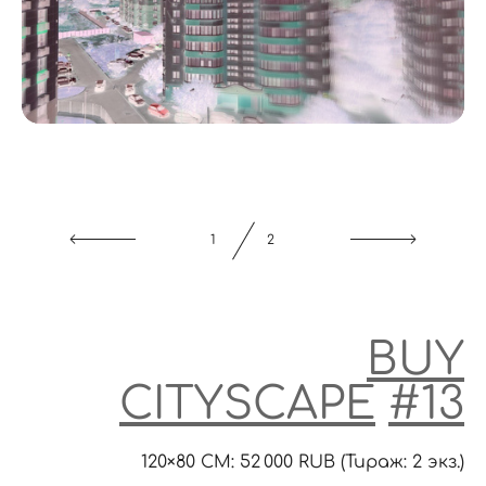
2
2
BUY
CITYSCAPE
#13
120×80 CM: 52 000 RUB (Тираж: 2 экз.)