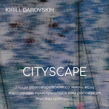
CITYSCAPE
Улицы разговаривают со мной, если
хорошенько прислушаться они расскажут
тысячи историй.